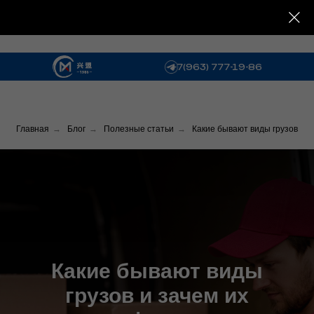
Время работы:
Будние дни
09:00-17:00
Адрес офиса:
xingmeng.off
Москва, Ленинская Слобода 19
Пис
+7(963) 777-19-86
Главная
→
Блог
→
Полезные статьи
→
Какие бывают виды грузов
Какие бывают виды
грузов и зачем их