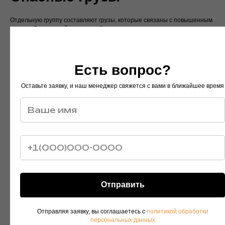
Отдельную группу составляют грузы, которые связаны с повышенным
риском. Для них действуют особые правила и ограничения,
направленные на защиту людей и среды.
Опасными считаются вещества, которые могут нанести вред людям и
окружающей среде. Таких грузов существует несколько классов,
Есть вопрос?
каждый из которых определяет уровень риска.
Оставьте заявку, и наш менеджер свяжется с вами в ближайшее время
Любой опасный тип груза требует строгого соблюдения условий
перевозки, обязательной маркировки и контроля. Маркировка грузов
позволяет своевременно определить степень опасности при погрузке
и транспортировке.
Скоропортящиеся и
специфические грузы
Отправить
К отдельной категории относят скоропортящийся груз и продукты
питания. Здесь важны температура, время перевозки и соблюдение
Отправляя заявку, вы соглашаетесь с
политикой обработки
условий хранения. Такие грузы могут перевозиться только при строгом
персональных данных
контроле режима.