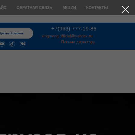
АЙС
ОБРАТНАЯ СВЯЗЬ
АКЦИИ
КОНТАКТЫ
+7(963) 777-19-86
братный звонок
xingmeng.official@yandex.ru
Письмо директору