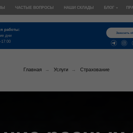
ВЫ
ЧАСТЫЕ ВОПРОСЫ
НАШИ СКЛАДЫ
БЛОГ
ПР
я работы:
Заказать о
ие дни
-17:00
Главная
→
Услуги
→
Страхование