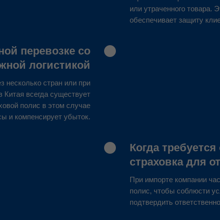
или утраченного товара. Э
обеспечивает защиту клие
ой перевозке со
жной логистикой
ез несколько стран или при
з Китая всегда существует
ховой полис в этом случае
сы и компенсирует убыток.
Когда требуетс
страховка для о
При импорте компании ча
полис, чтобы соблюсти ус
подтвердить ответственно