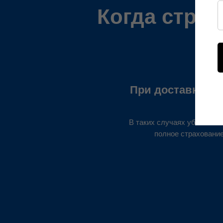
Когда стра
При доставке до
В таких случаях убыток м
полное страхование