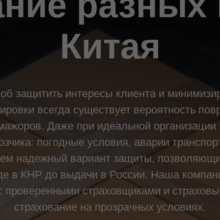
ние разных 
Китая
соб защитить интересы клиента и минимизи
тировки всегда существует вероятность пов
мажоров. Даже при идеальной организации 
зчика: погодные условия, аварии транспорт
аем надежный вариант защиты, позволяющий
де в КНР до выдачи в России. Наша компа
о с проверенными страховщиками и страховы
страхование на прозрачных условиях.