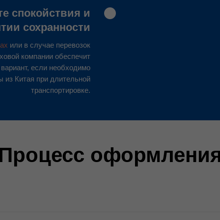
те спокойствия и
нтии сохранности
ках
или в случае перевозок
аховой компании обеспечит
 вариант, если необходимо
ы из Китая при длительной
транспортировке.
Процесс оформлени