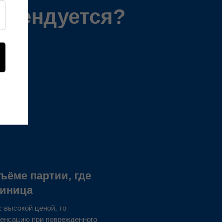
омендуется?
ёме партии, где
диница
с высокой ценой, то
пенсацию при поврежденного