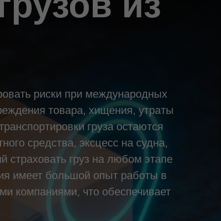
грузов из
ровать риски при международных
реждения товара, хищения, утраты
транспортировки груза остаются
ного средства, эксцесс на судна,
 страховать груз на любом этапе
ния имеет большой опыт работы в
ми компаниями, что обеспечивает