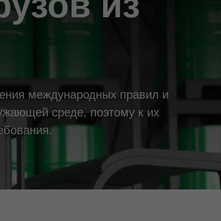
рузов из
юдения международных правил и
ужающей среде, поэтому к их
ебования.