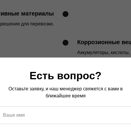
тивные материалы
зрешения для перевозки.
Коррозионные ве
Аккумуляторы, кислоты,
опасные вещества
Есть вопрос?
одукция с нестабильными
свойствами.
Оставьте заявку, и наш менеджер свяжется с вами в
ближайшее время
Взрывчатые веще
Материалы, способные 
перевозки.