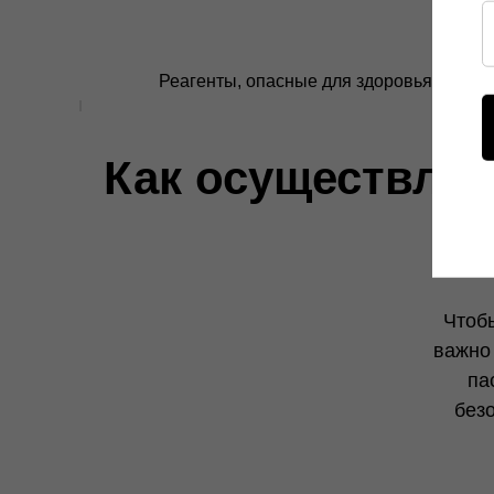
Реагенты, опасные для здоровья челов
Как осуществляе
Чтобы
важно
па
без