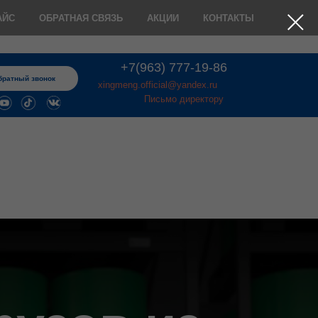
АЙС
ОБРАТНАЯ СВЯЗЬ
АКЦИИ
КОНТАКТЫ
+7(963) 777-19-86
братный звонок
xingmeng.official@yandex.ru
Письмо директору