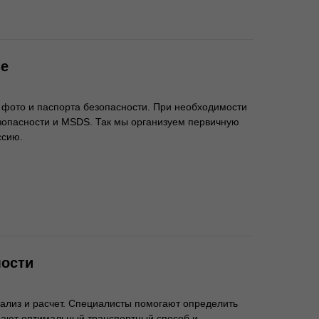
зе
 фото и паспорта безопасности. При необходимости
зопасности и MSDS. Так мы организуем первичную
ссию.
мости
нализ и расчет. Специалисты помогают определить
ирают оптимальный транспортный способ и