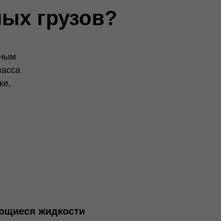
ных грузов?
дным
ласса
ке,
ющиеся жидкости