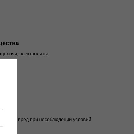
щества
 щёлочи, электролиты.
ства
нанести вред при несоблюдении условий