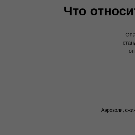
Что относи
Опа
стан
оп
Аэрозоли, сжи