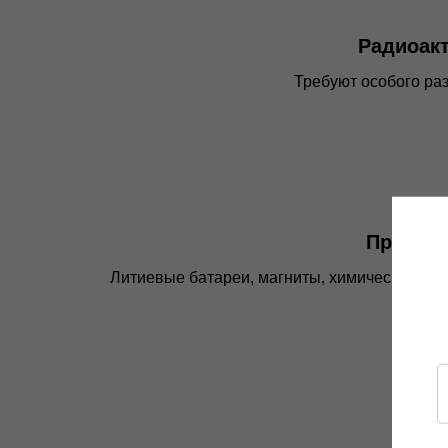
Радиоак
Требуют особого ра
Прочие 
Литиевые батареи, магниты, химическая пр