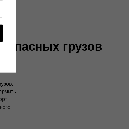
я опасных грузов
рузов,
ормить
орт
ного