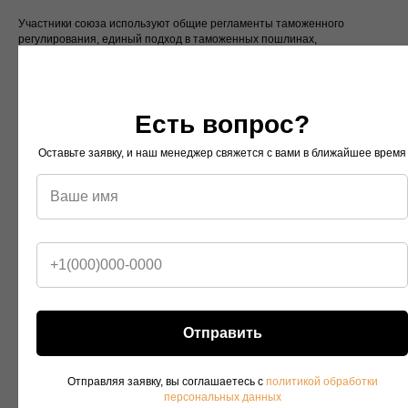
Участники союза используют общие регламенты таможенного
регулирования, единый подход в таможенных пошлинах,
проработанную систему таможенных тарифов и единые правила
классификации товаров по системе ТН ВЭД. Благодаря этому ЕАЭС
обеспечивается свободное перемещение товаров без внутренних
барьеров.
Есть вопрос?
Для бизнеса это означает:
Оставьте заявку, и наш менеджер свяжется с вами в ближайшее время
упрощенные процедуры оформления;
единый механизм работы с документами;
прозрачные условия банковских расчетов;
отсутствие пошлин при перемещении товаров внутри
объединения.
Проекты в рамках ВЭД, включая ВЭД ЕАЭС, становятся проще
благодаря единой цифровой инфраструктуре и единым требованиям.
Отправить
Отправляя заявку, вы соглашаетесь с
политикой обработки
персональных данных